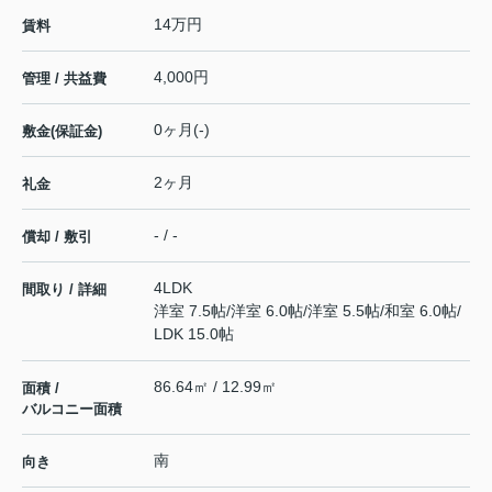
14万円
賃料
4,000円
管理 / 共益費
0ヶ月(-)
敷金(保証金)
2ヶ月
礼金
- / -
償却 / 敷引
4LDK
間取り / 詳細
洋室 7.5帖
/
洋室 6.0帖
/
洋室 5.5帖
/
和室 6.0帖
/
LDK 15.0帖
86.64㎡ / 12.99㎡
面積 /
バルコニー面積
南
向き