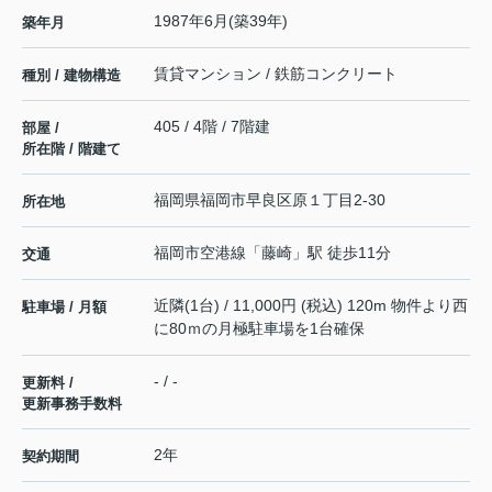
1987年6月(築39年)
築年月
賃貸マンション / 鉄筋コンクリート
種別 / 建物構造
405 / 4階 / 7階建
部屋 /
所在階 / 階建て
福岡県
福岡市早良区
原
１丁目2-30
所在地
福岡市空港線
「
藤崎
」駅 徒歩11分
交通
近隣(1台) / 11,000円 (税込) 120m 物件より西
駐車場 / 月額
に80ｍの月極駐車場を1台確保
- / -
更新料 /
更新事務手数料
2年
契約期間