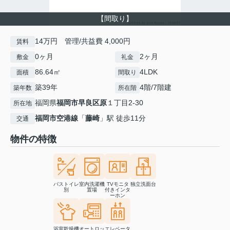
【間取り】
14万円 管理/共益費 4,000円
賃料
0ヶ月
2ヶ月
敷金
礼金
86.64㎡
4LDK
面積
間取り
築39年
4階/7階建
築年数
所在階
福岡県
福岡市早良区
原
１丁目2-30
所在地
福岡市空港線
「
藤崎
」駅 徒歩11分
交通
物件の特徴
バストイレ
室内洗濯機
TVモニタ
独立洗面台
別
置場
付きインタ
ーホン
浴室乾燥機
オートロッ
エレベータ